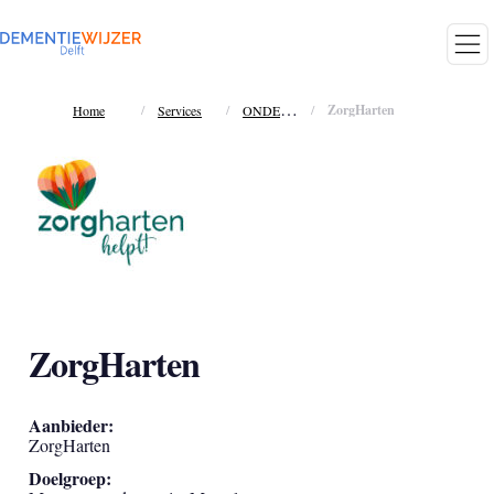
O
NDERSTEUNING MANTELZORGER
/
/
/
ZorgHarten
Home
Services
ZorgHarten
Aanbieder:
ZorgHarten
Doelgroep: