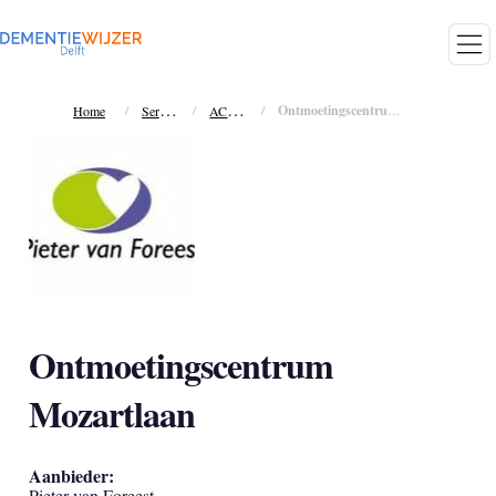
S
ervices
A
CTIVITEITEN
/
/
/
Ontmoetingscentrum Mozartlaan
Home
Ontmoetingscentrum
Mozartlaan
Aanbieder:
Pieter van Foreest