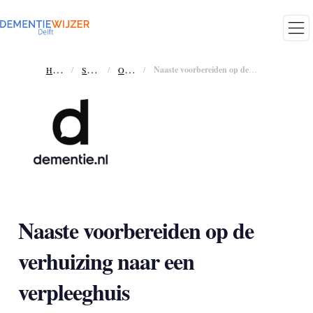
H
ome
S
ervices
O
MGAAN MET GEDRAG
/
/
/
Naaste voorbereiden op de verhuizing naar een verpleeghuis
Naaste voorbereiden op de
verhuizing naar een
verpleeghuis