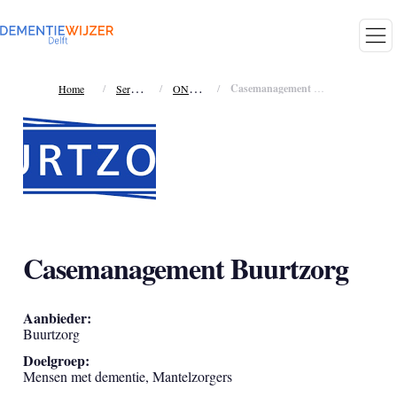
S
ervices
O
NDERSTEUNING MANTELZORGER
/
/
/
Casemanagement Buurtzorg
Home
Casemanagement Buurtzorg
Aanbieder:
Buurtzorg
Doelgroep:
Mensen met dementie, Mantelzorgers