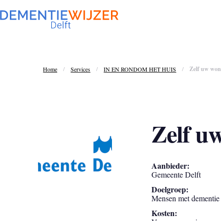
/
/
/
Zelf uw won
Home
Services
IN EN RONDOM HET HUIS
Zelf u
Aanbieder:
Gemeente Delft
Doelgroep:
Mensen met dementie
Kosten: