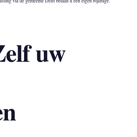
sing via de gemeente Delft betaalt u een eigen bijdrage.
Zelf uw
en