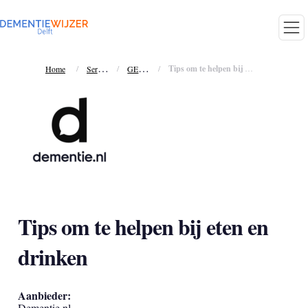
S
ervices
G
EZONDHEID
/
/
/
Tips om te helpen bij eten en drinken
Home
Tips om te helpen bij eten en
drinken
Aanbieder:
Dementie.nl