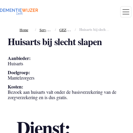
S
ervices
G
EZONDHEID
/
/
/
Huisarts bij slecht slapen
Home
Huisarts bij slecht slapen
Aanbieder:
Huisarts
Doelgroep:
Mantelzorgers
Kosten:
Bezoek aan huisarts valt onder de basisverzekering van de
zorgverzekering en is dus gratis.
Dienst: