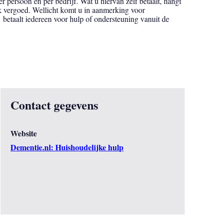
r persoon en per bedrijf. Wat u hiervan zelf betaalt, hangt
jk vergoed. Wellicht komt u in aanmerking voor
betaalt iedereen voor hulp of ondersteuning vanuit de
Contact gegevens
Website
Dementie.nl: Huishoudelijke hulp