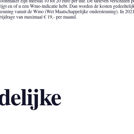
onmaker zijn meestal 10 tot 20 euro per uur. De tarieven verschillen pe
rijgt en of u een Wmo-indicatie hebt. Dan worden de kosten gedeelteli
teuning vanuit de Wmo (Wet Maatschappelijke ondersteuning). In 2021 
bijdrage van maximaal € 19,- per maand.
elijke