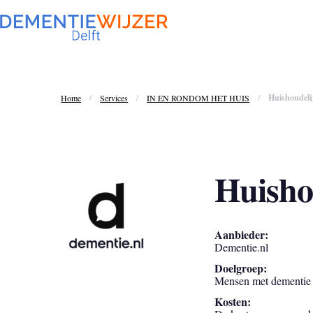
/
/
/
Huishoudeli
Home
Services
IN EN RONDOM HET HUIS
Huisho
Aanbieder:
Dementie.nl
Doelgroep:
Mensen met dementie
Kosten: