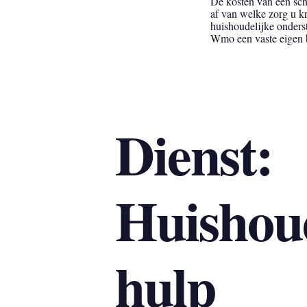
De kosten van een scho
af van welke zorg u k
huishoudelijke onders
Wmo een vaste eigen 
Dienst:
Huishoud
hulp