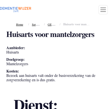
S
ervices
G
EZONDHEID
/
/
/
Huisarts voor mantelzorgers
Home
Huisarts voor mantelzorgers
Aanbieder:
Huisarts
Doelgroep:
Mantelzorgers
Kosten:
Bezoek aan huisarts valt onder de basisverzekering van de
zorgverzekering en is dus gratis.
Dienst: